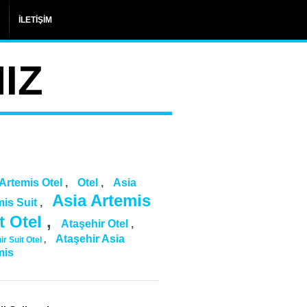
İLETİŞİM
IZ
 Artemis Otel
,
Otel
,
Asia
Asia Artemis
mis Suit
,
t Otel
,
Ataşehir Otel
,
Ataşehir Asia
ir Suit Otel
,
mis