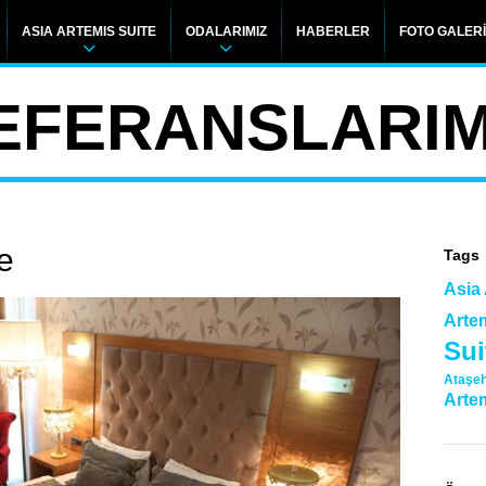
ASIA ARTEMIS SUITE
ODALARIMIZ
HABERLER
FOTO GALERİ
EFERANSLARIM
e
Tags
Asia
Arte
Sui
Ataşeh
Arte