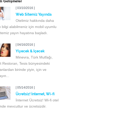
i Gelişmeler
[ 03/10/2016 ]
Web Sitemiz Yayında
Otelimiz hakkında daha
ı bilgi alabilmeniz için mobil uyumlu
temiz yayın hayatına başladı.
[ 04/16/2016 ]
Yiyecek & İçecek
Minevra, Türk Mutfağı,
t Restoran, Tesis bünyesindeki
anlardan birinde yiyin, için ve
ayın...
[ 05/14/2016 ]
Ücretsiz! İnternet, Wi-fi
İnternet Ücretsiz! Wi-fi otel
nde mevcuttur ve ücretsizdir.