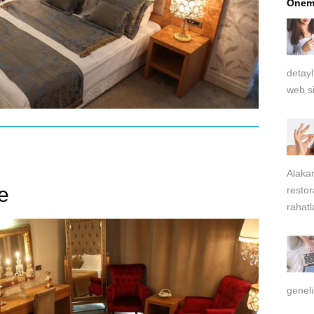
Öneml
detayl
web si
Alakar
e
restor
rahatl
geneli