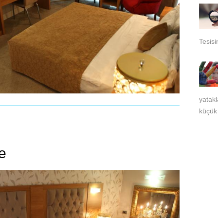
Tesisi
yatakl
küçük 
e